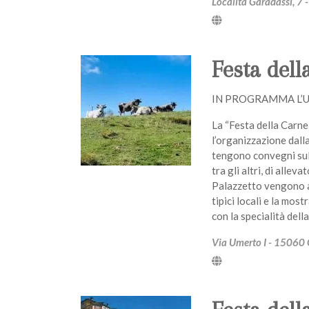
Località Garadassi, 7
Festa dell
IN PROGRAMMA L’
La “Festa della Carne 
l’organizzazione dalla
tengono convegni sul
tra gli altri, di alleva
Palazzetto vengono al
tipici locali e la mos
con la specialità della
Via Umerto I - 15060 