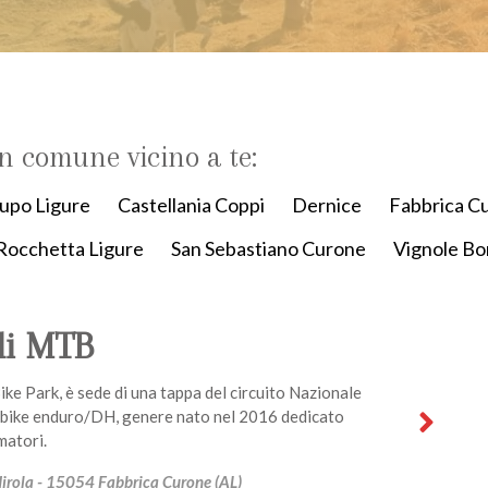
un comune vicino a te:
upo Ligure
Castellania Coppi
Dernice
Fabbrica C
Rocchetta Ligure
San Sebastiano Curone
Vignole Bo
di MTB
Bike Park, è sede di una tappa del circuito Nazionale
bike enduro/DH, genere nato nel 2016 dedicato
matori.
dirola - 15054 Fabbrica Curone (AL)