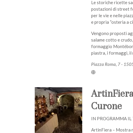
Le storiche ricette 
postazioni di street 
per le vie e nelle pia
e propria “osteria a c
Vengono proposti agnol
salame cotto e crudo, i
formaggio Montébore,
piastra, i formaggi, il
Piazza Roma, 7 - 1505
ArtinFier
Curone
IN PROGRAMMA IL 
ArtinFiera – Mostra n