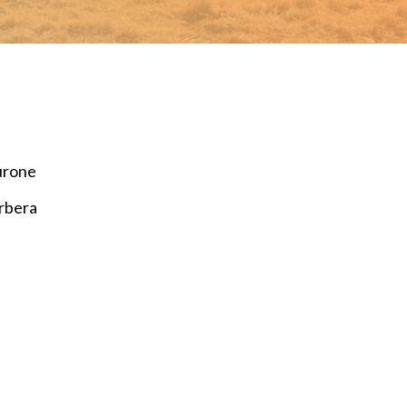
urone
rbera