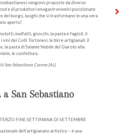
sansebastianesi vengono proposte da diverse
food e di produttori enogastronomici posizionate
zze del borgo, luoghi che si trasformano in una vera
ielo aperto”.
otti, malfatti, gnocchi, la pasta e fagioli, il
 vini dei Colli Tortonesi, le birre artigianali, il
 la pasta di Salame Nobile del Giarolo alla
 miele, le confetture.
6 San Sebastiano Curone (AL)
a a San Sebastiano
TERZO FINE SETTIMANA DI SETTEMBRE
azionale dell’artigianato artistico – è una