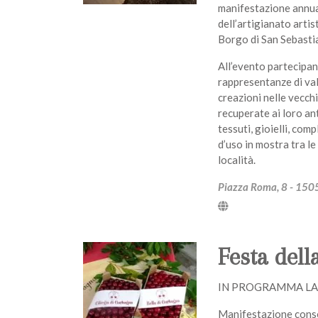
manifestazione annual
dell’artigianato artis
Borgo di San Sebasti
All’evento partecipano
rappresentanze di val
creazioni nelle vecch
recuperate ai loro an
tessuti, gioielli, com
d’uso in mostra tra l
località.
Piazza Roma, 8 - 1505
Festa dell
IN PROGRAMMA LA
Manifestazione consol